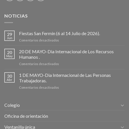
NOTICIAS
Fiestas San Fermin (6 al 14 Julio de 2026).
29
Jun
en
Comentarios desactivados
Fiestas
San
20 DE MAYO-Dia Internacional de Los Recursos
20
Fermin
May
Humanos .
(6
en
Comentarios desactivados
al
20
14
DE
1 DE MAYO-Dia Internacional de Las Personas
Julio
30
MAYO-
de
Abr
Trabajadoras.
Dia
2026).
en
Comentarios desactivados
Internacional
1
de
DE
Los
MAYO-
Recursos
Colegio
Dia
Humanos
Internacional
.
Oficina de orientación
de
Las
Ventanilla única
Personas