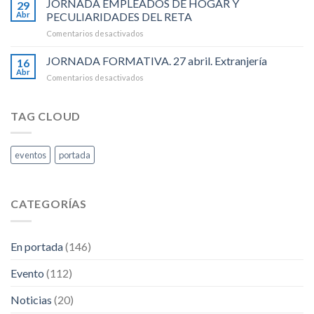
JORNADA EMPLEADOS DE HOGAR Y
Los
29
MAYO-
Recursos
Abr
PECULIARIDADES DEL RETA
Dia
Humanos
en
Comentarios desactivados
Internacional
.
JORNADA
de
EMPLEADOS
JORNADA FORMATIVA. 27 abril. Extranjería
Las
16
DE
Personas
Abr
en
Comentarios desactivados
HOGAR
Trabajadoras.
JORNADA
Y
FORMATIVA.
PECULIARIDADES
27
TAG CLOUD
DEL
abril.
RETA
Extranjería
eventos
portada
CATEGORÍAS
En portada
(146)
Evento
(112)
Noticias
(20)