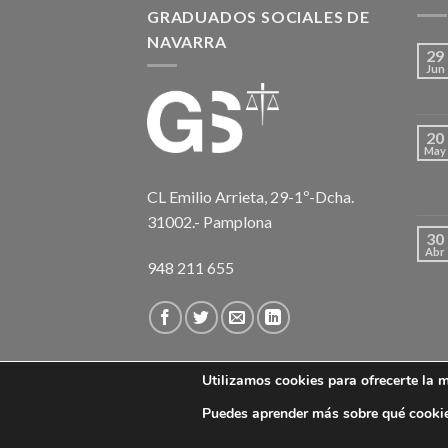
GRADUADOS SOCIALES DE
NAVARRA
29
Jun
20
May
CL Emilio Arrieta, 29-1º-Dcha.
31002.- Pamplona
30
Abr
948 211 655
Utilizamos cookies para ofrecerte la 
AVISO LEGAL
POLÍT. DE COOKIES
COM. RFPD
Puedes aprender más sobre qué cookie
Iltre. Colegio Oficial de Graduados Sociales