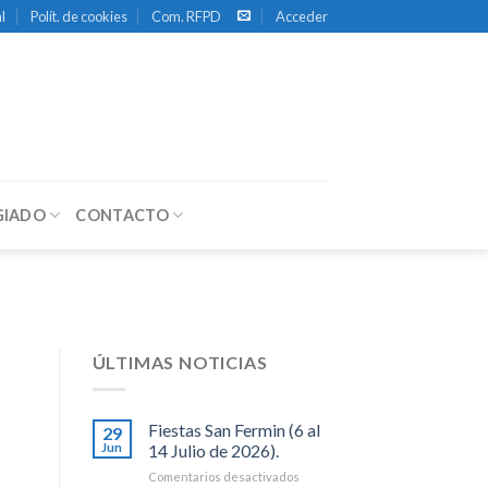
l
Polít. de cookies
Com. RFPD
Acceder
GIADO
CONTACTO
ÚLTIMAS NOTICIAS
Fiestas San Fermin (6 al
29
Jun
14 Julio de 2026).
en
Comentarios desactivados