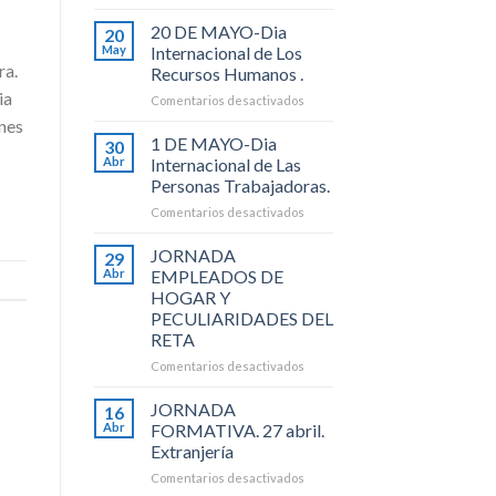
Fiestas
San
20 DE MAYO-Dia
20
Fermin
May
Internacional de Los
(6
ra.
Recursos Humanos .
al
ia
en
Comentarios desactivados
14
20
Julio
ones
DE
de
1 DE MAYO-Dia
30
MAYO-
2026).
Abr
Internacional de Las
Dia
Personas Trabajadoras.
Internacional
en
Comentarios desactivados
de
1
Los
DE
Recursos
JORNADA
29
MAYO-
Humanos
Abr
EMPLEADOS DE
Dia
.
HOGAR Y
Internacional
PECULIARIDADES DEL
de
RETA
Las
Personas
en
Comentarios desactivados
Trabajadoras.
JORNADA
EMPLEADOS
JORNADA
16
DE
Abr
FORMATIVA. 27 abril.
HOGAR
Extranjería
Y
en
Comentarios desactivados
PECULIARIDADES
JORNADA