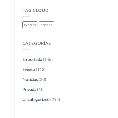
DEL
FORMATIVA.
RETA
27
TAG CLOUD
abril.
Extranjería
eventos
portada
CATEGORÍAS
En portada
(146)
Evento
(112)
Noticias
(20)
Privada
(1)
Uncategorized
(295)