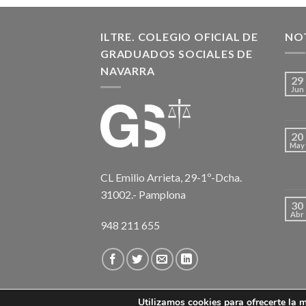
ILTRE. COLEGIO OFICIAL DE
NOT
GRADUADOS SOCIALES DE
NAVARRA
29
Jun
20
May
CL Emilio Arrieta, 29-1º-Dcha.
31002.- Pamplona
30
Abr
948 211 655
Utilizamos cookies para ofrecerte la 