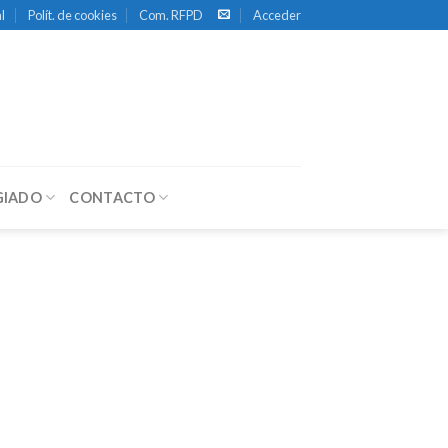
l
Polít. de cookies
Com. RFPD
Acceder
GIADO
CONTACTO