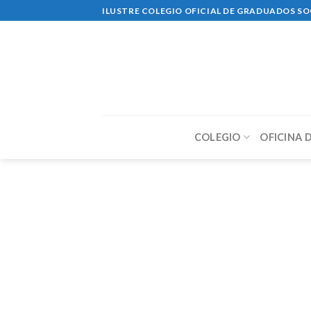
Skip
ILUSTRE COLEGIO OFICIAL DE GRADUADOS SO
to
content
COLEGIO
OFICINA 