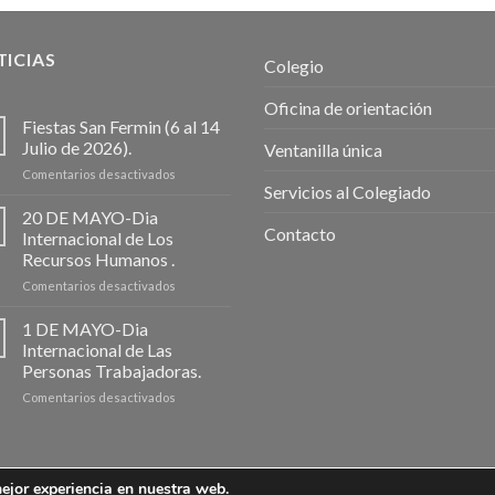
ICIAS
Colegio
Oficina de orientación
Fiestas San Fermin (6 al 14
Julio de 2026).
Ventanilla única
en
Comentarios desactivados
Servicios al Colegiado
Fiestas
San
20 DE MAYO-Dia
Fermin
Contacto
Internacional de Los
(6
Recursos Humanos .
al
en
Comentarios desactivados
14
20
Julio
DE
de
1 DE MAYO-Dia
MAYO-
2026).
Internacional de Las
Dia
Personas Trabajadoras.
Internacional
en
Comentarios desactivados
de
1
Los
DE
Recursos
MAYO-
Humanos
Dia
.
mejor experiencia en nuestra web.
Internacional