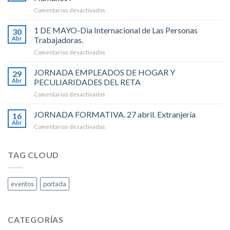
(6
en
Comentarios desactivados
al
20
14
DE
1 DE MAYO-Dia Internacional de Las Personas
Julio
30
MAYO-
de
Abr
Trabajadoras.
Dia
2026).
en
Comentarios desactivados
Internacional
1
de
DE
JORNADA EMPLEADOS DE HOGAR Y
Los
29
MAYO-
Recursos
Abr
PECULIARIDADES DEL RETA
Dia
Humanos
en
Comentarios desactivados
Internacional
.
JORNADA
de
EMPLEADOS
JORNADA FORMATIVA. 27 abril. Extranjería
Las
16
DE
Personas
Abr
en
Comentarios desactivados
HOGAR
Trabajadoras.
JORNADA
Y
FORMATIVA.
PECULIARIDADES
27
TAG CLOUD
DEL
abril.
RETA
Extranjería
eventos
portada
CATEGORÍAS