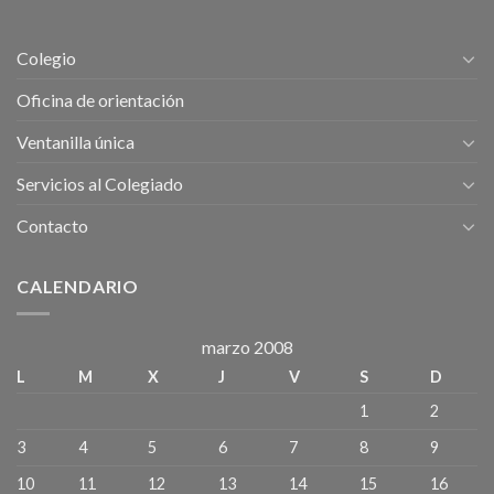
1
de
DE
Los
MAYO-
Recursos
Colegio
Dia
Humanos
Internacional
.
Oficina de orientación
de
Las
Ventanilla única
Personas
Trabajadoras.
Servicios al Colegiado
Contacto
CALENDARIO
marzo 2008
L
M
X
J
V
S
D
1
2
3
4
5
6
7
8
9
10
11
12
13
14
15
16