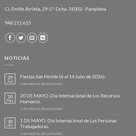
CL Emilio Arrieta, 29-1º-Dcha. 31002.- Pamplona
948 211 655
NOTICIAS
Fiestas San Fermin (6 al 14 Julio de 2026).
29
Jun
en
Comentarios desactivados
Fiestas
San
20 DE MAYO-Dia Internacional de Los Recursos
20
Fermin
May
Humanos .
(6
en
Comentarios desactivados
al
20
14
DE
1 DE MAYO-Dia Internacional de Las Personas
Julio
30
MAYO-
de
Abr
Trabajadoras.
Dia
2026).
en
Comentarios desactivados
Internacional