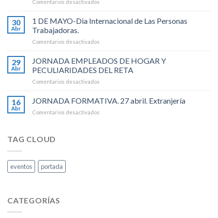
en
Comentarios desactivados
al
20
14
DE
1 DE MAYO-Dia Internacional de Las Personas
Julio
30
MAYO-
de
Abr
Trabajadoras.
Dia
2026).
en
Comentarios desactivados
Internacional
1
de
DE
JORNADA EMPLEADOS DE HOGAR Y
Los
29
MAYO-
Recursos
Abr
PECULIARIDADES DEL RETA
Dia
Humanos
en
Comentarios desactivados
Internacional
.
JORNADA
de
EMPLEADOS
JORNADA FORMATIVA. 27 abril. Extranjería
Las
16
DE
Personas
Abr
en
Comentarios desactivados
HOGAR
Trabajadoras.
JORNADA
Y
FORMATIVA.
PECULIARIDADES
27
TAG CLOUD
DEL
abril.
RETA
Extranjería
eventos
portada
CATEGORÍAS