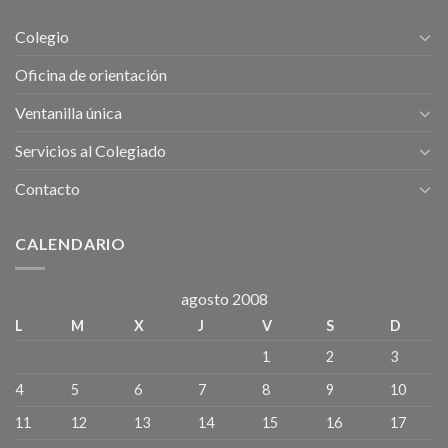
DE
Los
MAYO-
Recursos
Colegio
Dia
Humanos
Internacional
.
Oficina de orientación
de
Las
Ventanilla única
Personas
Trabajadoras.
Servicios al Colegiado
Contacto
CALENDARIO
agosto 2008
L
M
X
J
V
S
D
1
2
3
4
5
6
7
8
9
10
11
12
13
14
15
16
17