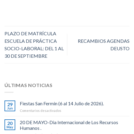
PLAZO DE MATRÍCULA
ESCUELA DE PRÁCTICA
RECAMBIOS AGENDAS
SOCIO-LABORAL: DEL 1 AL
DEUSTO
30 DE SEPTIEMBRE
ÚLTIMAS NOTICIAS
Fiestas San Fermin (6 al 14 Julio de 2026).
29
Jun
en
Comentarios desactivados
Fiestas
San
20 DE MAYO-Dia Internacional de Los Recursos
20
Fermin
May
Humanos .
(6