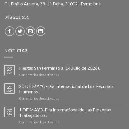
CL Emilio Arrieta, 29-1º-Dcha. 31002.- Pamplona
948 211 655
NOTICIAS
Fiestas San Fermin (6 al 14 Julio de 2026).
29
Jun
en
Comentarios desactivados
Fiestas
San
20 DE MAYO-Dia Internacional de Los Recursos
20
Fermin
May
Humanos .
(6
en
Comentarios desactivados
al
20
14
DE
1 DE MAYO-Dia Internacional de Las Personas
Julio
30
MAYO-
de
Abr
Trabajadoras.
Dia
2026).
en
Comentarios desactivados
Internacional
1
de