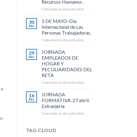
Recursos Humanos .
al
en
Comentarios desactivados
14
20
Julio
DE
de
1 DE MAYO-Dia
30
MAYO-
2026).
Abr
Internacional de Las
Dia
Personas Trabajadoras.
Internacional
en
Comentarios desactivados
de
1
Los
DE
Recursos
JORNADA
29
MAYO-
Humanos
Abr
EMPLEADOS DE
Dia
.
HOGAR Y
Internacional
PECULIARIDADES DEL
de
RETA
Las
Personas
en
Comentarios desactivados
Trabajadoras.
JORNADA
 a
EMPLEADOS
JORNADA
16
DE
Abr
FORMATIVA. 27 abril.
HOGAR
Extranjería
Y
en
Comentarios desactivados
PECULIARIDADES
ón
JORNADA
DEL
FORMATIVA.
RETA
27
TAG CLOUD
abril.