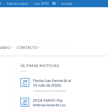
l
Polít. de cookies
Com. RFPD
Acceder
GIADO
CONTACTO
ÚLTIMAS NOTICIAS
Fiestas San Fermin (6 al
29
Jun
14 Julio de 2026).
en
Comentarios desactivados
Fiestas
San
20 DE MAYO-Dia
20
Fermin
May
Internacional de Los
(6