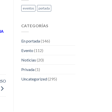
Extranjería
eventos
portada
CATEGORÍAS
HA
En portada
(146)
Evento
(112)
Noticias
(20)
Privada
(1)
Uncategorized
(295)
RSO