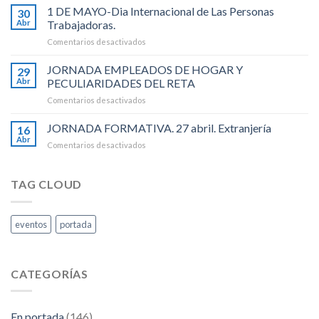
DE
1 DE MAYO-Dia Internacional de Las Personas
Julio
30
MAYO-
de
Abr
Trabajadoras.
Dia
2026).
en
Comentarios desactivados
Internacional
1
de
DE
JORNADA EMPLEADOS DE HOGAR Y
Los
29
MAYO-
Recursos
Abr
PECULIARIDADES DEL RETA
Dia
Humanos
en
Comentarios desactivados
Internacional
.
JORNADA
de
EMPLEADOS
JORNADA FORMATIVA. 27 abril. Extranjería
Las
16
DE
Personas
Abr
en
Comentarios desactivados
HOGAR
Trabajadoras.
JORNADA
Y
FORMATIVA.
PECULIARIDADES
27
TAG CLOUD
DEL
abril.
RETA
Extranjería
eventos
portada
CATEGORÍAS
En portada
(146)