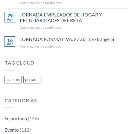
en
Comentarios desactivados
Internacional
1
de
DE
JORNADA EMPLEADOS DE HOGAR Y
Los
29
MAYO-
Recursos
Abr
PECULIARIDADES DEL RETA
Dia
Humanos
en
Comentarios desactivados
Internacional
.
JORNADA
de
EMPLEADOS
JORNADA FORMATIVA. 27 abril. Extranjería
Las
16
DE
Personas
Abr
en
Comentarios desactivados
HOGAR
Trabajadoras.
JORNADA
Y
FORMATIVA.
PECULIARIDADES
27
TAG CLOUD
DEL
abril.
RETA
Extranjería
eventos
portada
CATEGORÍAS
En portada
(146)
Evento
(112)