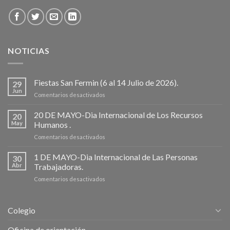
NOTICIAS
Fiestas San Fermin (6 al 14 Julio de 2026).
29
Jun
en
Comentarios desactivados
Fiestas
San
20 DE MAYO-Dia Internacional de Los Recursos
20
Fermin
May
Humanos .
(6
en
Comentarios desactivados
al
20
14
DE
1 DE MAYO-Dia Internacional de Las Personas
Julio
30
MAYO-
de
Abr
Trabajadoras.
Dia
2026).
en
Comentarios desactivados
Internacional
1
de
DE
Los
MAYO-
Recursos
Colegio
Dia
Humanos
Internacional
.
Oficina de orientación