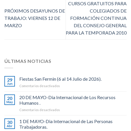
CURSOS GRATUITOS PARA
PRÓXIMOS DESAYUNOS DE
COLEGIADOS DE
TRABAJO: VIERNES 12 DE
FORMACIÓN CONTINUA
MARZO
DEL CONSEJO GENERAL
PARA LA TEMPORADA 2010
ÚLTIMAS NOTICIAS
Fiestas San Fermin (6 al 14 Julio de 2026).
29
Jun
en
Comentarios desactivados
Fiestas
San
20 DE MAYO-Dia Internacional de Los Recursos
20
Fermin
May
Humanos .
(6
en
Comentarios desactivados
al
20
14
DE
1 DE MAYO-Dia Internacional de Las Personas
Julio
30
MAYO-
de
Abr
Trabajadoras.
Dia
2026).