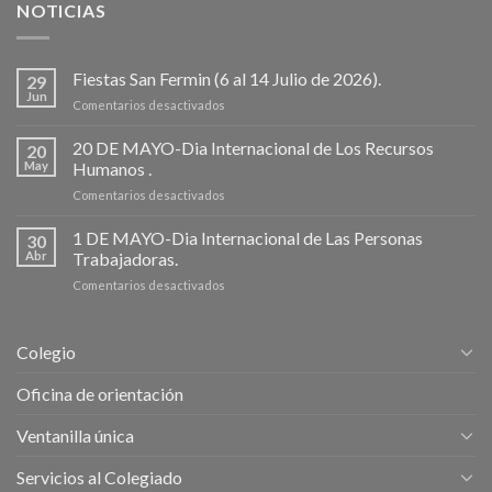
NOTICIAS
Fiestas San Fermin (6 al 14 Julio de 2026).
29
Jun
en
Comentarios desactivados
Fiestas
San
20 DE MAYO-Dia Internacional de Los Recursos
20
Fermin
May
Humanos .
(6
en
Comentarios desactivados
al
20
14
DE
1 DE MAYO-Dia Internacional de Las Personas
Julio
30
MAYO-
de
Abr
Trabajadoras.
Dia
2026).
en
Comentarios desactivados
Internacional
1
de
DE
Los
MAYO-
Recursos
Colegio
Dia
Humanos
Internacional
.
Oficina de orientación
de
Las
Ventanilla única
Personas
Trabajadoras.
Servicios al Colegiado