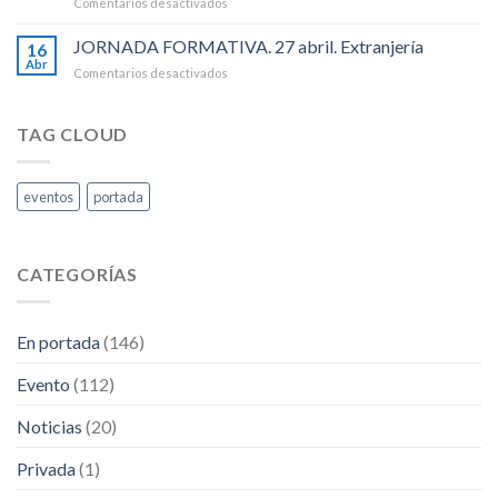
en
Comentarios desactivados
Internacional
.
JORNADA
de
EMPLEADOS
JORNADA FORMATIVA. 27 abril. Extranjería
Las
16
DE
Personas
Abr
en
Comentarios desactivados
HOGAR
Trabajadoras.
JORNADA
Y
FORMATIVA.
PECULIARIDADES
27
TAG CLOUD
DEL
abril.
RETA
Extranjería
eventos
portada
CATEGORÍAS
En portada
(146)
Evento
(112)
Noticias
(20)
Privada
(1)