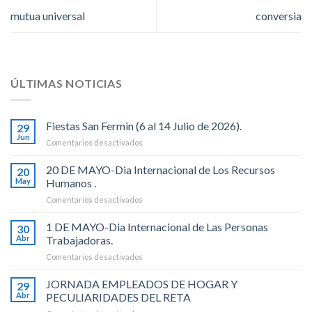
mutua universal
conversia
ÚLTIMAS NOTICIAS
Fiestas San Fermin (6 al 14 Julio de 2026).
29
Jun
en
Comentarios desactivados
Fiestas
San
20 DE MAYO-Dia Internacional de Los Recursos
20
Fermin
May
Humanos .
(6
en
Comentarios desactivados
al
20
14
DE
1 DE MAYO-Dia Internacional de Las Personas
Julio
30
MAYO-
de
Abr
Trabajadoras.
Dia
2026).
en
Comentarios desactivados
Internacional
1
de
DE
JORNADA EMPLEADOS DE HOGAR Y
Los
29
MAYO-
Recursos
Abr
PECULIARIDADES DEL RETA
Dia
Humanos