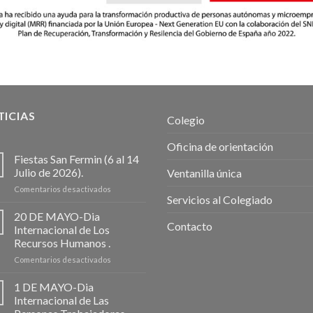
ICIAS
Colegio
Oficina de orientación
Fiestas San Fermin (6 al 14
Julio de 2026).
Ventanilla única
en
Comentarios desactivados
Servicios al Colegiado
Fiestas
San
20 DE MAYO-Dia
Fermin
Contacto
Internacional de Los
(6
Recursos Humanos .
al
en
Comentarios desactivados
14
20
Julio
DE
de
1 DE MAYO-Dia
MAYO-
2026).
Internacional de Las
Dia