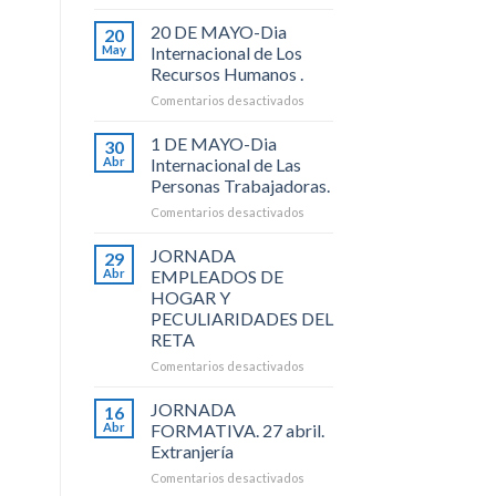
Fiestas
San
20 DE MAYO-Dia
20
Fermin
May
Internacional de Los
(6
Recursos Humanos .
al
en
Comentarios desactivados
14
20
Julio
DE
de
1 DE MAYO-Dia
30
MAYO-
2026).
Abr
Internacional de Las
Dia
Personas Trabajadoras.
Internacional
en
Comentarios desactivados
de
1
Los
DE
Recursos
JORNADA
29
MAYO-
Humanos
Abr
EMPLEADOS DE
Dia
.
HOGAR Y
Internacional
PECULIARIDADES DEL
de
RETA
Las
Personas
en
Comentarios desactivados
Trabajadoras.
JORNADA
EMPLEADOS
JORNADA
16
DE
Abr
FORMATIVA. 27 abril.
HOGAR
Extranjería
Y
en
Comentarios desactivados
PECULIARIDADES
JORNADA