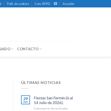
l
Polít. de cookies
Com. RFPD
Acceder
GIADO
CONTACTO
ÚLTIMAS NOTICIAS
Fiestas San Fermin (6 al
29
Jun
14 Julio de 2026).
en
Comentarios desactivados