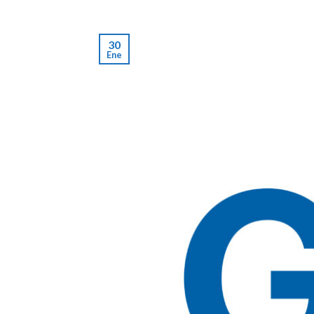
30
Ene