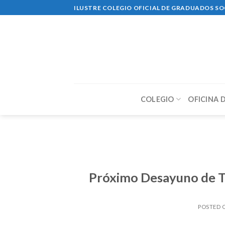
Skip
ILUSTRE COLEGIO OFICIAL DE GRADUADOS SO
to
content
COLEGIO
OFICINA 
Próximo Desayuno de Tr
POSTED