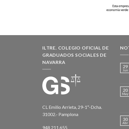
ILTRE. COLEGIO OFICIAL DE
NOT
GRADUADOS SOCIALES DE
NAVARRA
29
Jun
20
May
CL Emilio Arrieta, 29-1º-Dcha.
31002.- Pamplona
30
Abr
948 211 655