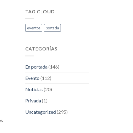
DEL
FORMATIVA.
RETA
27
TAG CLOUD
abril.
Extranjería
eventos
portada
CATEGORÍAS
En portada
(146)
Evento
(112)
Noticias
(20)
Privada
(1)
Uncategorized
(295)
os