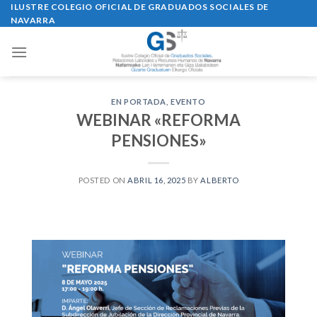
Skip
ILUSTRE COLEGIO OFICIAL DE GRADUADOS SOCIALES DE
NAVARRA
to
content
EN PORTADA
,
EVENTO
WEBINAR «REFORMA
PENSIONES»
POSTED ON
ABRIL 16, 2025
BY
ALBERTO