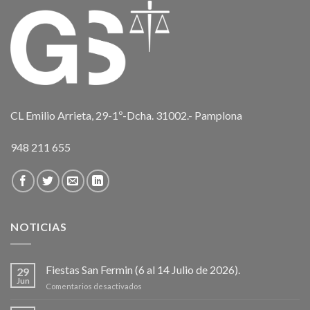
CL Emilio Arrieta, 29-1º-Dcha. 31002.- Pamplona
948 211 655
NOTICIAS
Fiestas San Fermin (6 al 14 Julio de 2026).
29
Jun
en
Comentarios desactivados
Fiestas
San