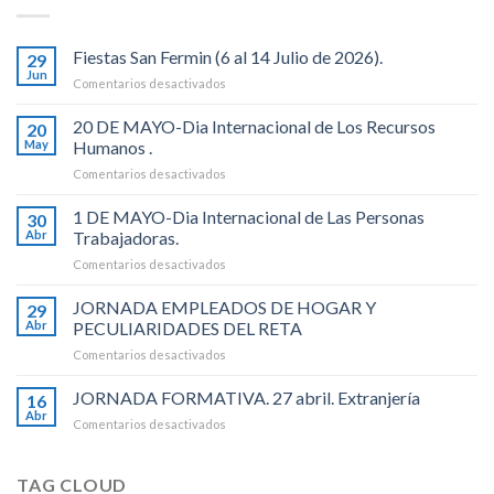
Fiestas San Fermin (6 al 14 Julio de 2026).
29
Jun
en
Comentarios desactivados
Fiestas
San
20 DE MAYO-Dia Internacional de Los Recursos
20
Fermin
May
Humanos .
(6
en
Comentarios desactivados
al
20
14
DE
1 DE MAYO-Dia Internacional de Las Personas
Julio
30
MAYO-
de
Abr
Trabajadoras.
Dia
2026).
en
Comentarios desactivados
Internacional
1
de
DE
JORNADA EMPLEADOS DE HOGAR Y
Los
29
MAYO-
Recursos
Abr
PECULIARIDADES DEL RETA
Dia
Humanos
en
Comentarios desactivados
Internacional
.
JORNADA
de
EMPLEADOS
JORNADA FORMATIVA. 27 abril. Extranjería
Las
16
DE
Personas
Abr
en
Comentarios desactivados
HOGAR
Trabajadoras.
JORNADA
Y
FORMATIVA.
PECULIARIDADES
27
TAG CLOUD
DEL