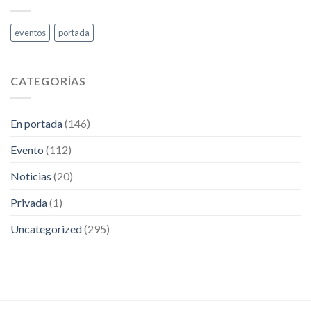
abril.
RETA
Extranjería
eventos
portada
CATEGORÍAS
En portada
(146)
Evento
(112)
Noticias
(20)
Privada
(1)
Uncategorized
(295)