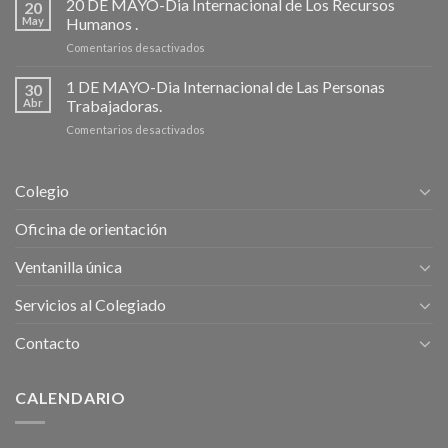
20 DE MAYO-Dia Internacional de Los Recursos
20
Fermin
May
Humanos .
(6
en
Comentarios desactivados
al
20
14
DE
1 DE MAYO-Dia Internacional de Las Personas
Julio
30
MAYO-
de
Abr
Trabajadoras.
Dia
2026).
en
Comentarios desactivados
Internacional
1
de
DE
Los
MAYO-
Recursos
Colegio
Dia
Humanos
Internacional
.
Oficina de orientación
de
Las
Ventanilla única
Personas
Trabajadoras.
Servicios al Colegiado
Contacto
CALENDARIO