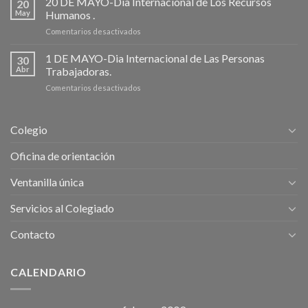
20 DE MAYO-Dia Internacional de Los Recursos
20
Fermin
May
Humanos .
(6
en
Comentarios desactivados
al
20
14
DE
1 DE MAYO-Dia Internacional de Las Personas
Julio
30
MAYO-
de
Abr
Trabajadoras.
Dia
2026).
en
Comentarios desactivados
Internacional
1
de
DE
Los
MAYO-
Recursos
Colegio
Dia
Humanos
Internacional
.
Oficina de orientación
de
Las
Ventanilla única
Personas
Trabajadoras.
Servicios al Colegiado
Contacto
CALENDARIO