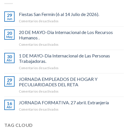
Fiestas San Fermin (6 al 14 Julio de 2026).
29
Jun
en
Comentarios desactivados
Fiestas
San
20 DE MAYO-Dia Internacional de Los Recursos
20
Fermin
May
Humanos .
(6
en
Comentarios desactivados
al
20
14
DE
1 DE MAYO-Dia Internacional de Las Personas
Julio
30
MAYO-
de
Abr
Trabajadoras.
Dia
2026).
en
Comentarios desactivados
Internacional
1
de
DE
JORNADA EMPLEADOS DE HOGAR Y
Los
29
MAYO-
Recursos
Abr
PECULIARIDADES DEL RETA
Dia
Humanos
en
Comentarios desactivados
Internacional
.
JORNADA
de
EMPLEADOS
JORNADA FORMATIVA. 27 abril. Extranjería
Las
16
DE
Personas
Abr
en
Comentarios desactivados
HOGAR
Trabajadoras.
JORNADA
Y
FORMATIVA.
PECULIARIDADES
27
TAG CLOUD
DEL