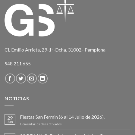
CL Emilio Arrieta, 29-1º-Dcha. 31002.- Pamplona
948 211 655
NOTICIAS
Fiestas San Fermin (6 al 14 Julio de 2026).
29
Jun
en
Comentarios desactivados
Fiestas
San