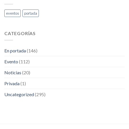
abril.
RETA
Extranjería
eventos
portada
CATEGORÍAS
En portada
(146)
Evento
(112)
Noticias
(20)
Privada
(1)
Uncategorized
(295)