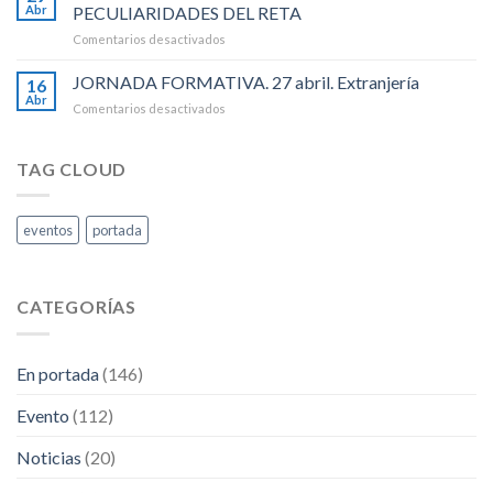
MAYO-
Recursos
Abr
PECULIARIDADES DEL RETA
Dia
Humanos
en
Comentarios desactivados
Internacional
.
JORNADA
de
EMPLEADOS
JORNADA FORMATIVA. 27 abril. Extranjería
Las
16
DE
Personas
Abr
en
Comentarios desactivados
HOGAR
Trabajadoras.
JORNADA
Y
FORMATIVA.
PECULIARIDADES
27
TAG CLOUD
DEL
abril.
RETA
Extranjería
eventos
portada
CATEGORÍAS
En portada
(146)
Evento
(112)
Noticias
(20)