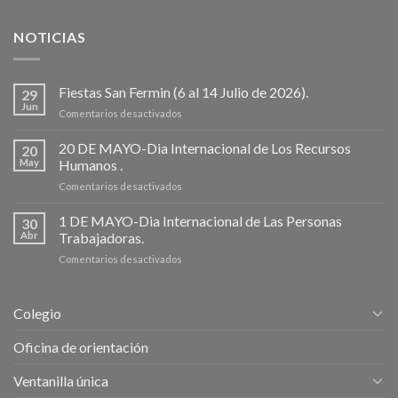
NOTICIAS
Fiestas San Fermin (6 al 14 Julio de 2026).
29
Jun
en
Comentarios desactivados
Fiestas
San
20 DE MAYO-Dia Internacional de Los Recursos
20
Fermin
May
Humanos .
(6
en
Comentarios desactivados
al
20
14
DE
1 DE MAYO-Dia Internacional de Las Personas
Julio
30
MAYO-
de
Abr
Trabajadoras.
Dia
2026).
en
Comentarios desactivados
Internacional
1
de
DE
Los
MAYO-
Recursos
Colegio
Dia
Humanos
Internacional
.
Oficina de orientación
de
Las
Ventanilla única
Personas
Trabajadoras.