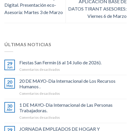
APLICACIÓN BASE DE
Digital. Presentación eco-
DATOS TIRANT ASESORES:
Asesoría: Martes 3 de Marzo
Viernes 6 de Marzo
ÚLTIMAS NOTICIAS
Fiestas San Fermin (6 al 14 Julio de 2026).
29
Jun
en
Comentarios desactivados
Fiestas
San
20 DE MAYO-Dia Internacional de Los Recursos
20
Fermin
May
Humanos .
(6
en
Comentarios desactivados
al
20
14
DE
1 DE MAYO-Dia Internacional de Las Personas
Julio
30
MAYO-
de
Abr
Trabajadoras.
Dia
2026).
en
Comentarios desactivados
Internacional
1
de
DE
JORNADA EMPLEADOS DE HOGAR Y
Los
29