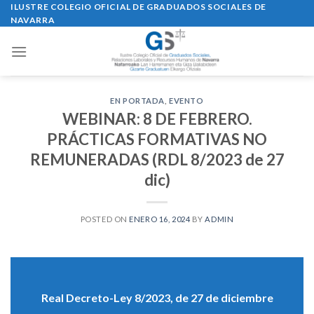
Skip
ILUSTRE COLEGIO OFICIAL DE GRADUADOS SOCIALES DE
NAVARRA
to
content
EN PORTADA
,
EVENTO
WEBINAR: 8 DE FEBRERO.
PRÁCTICAS FORMATIVAS NO
REMUNERADAS (RDL 8/2023 de 27
dic)
POSTED ON
ENERO 16, 2024
BY
ADMIN
Real Decreto-Ley 8/2023, de 27 de diciembre