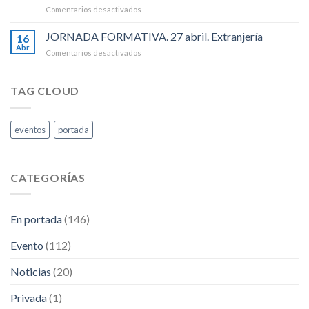
Humanos
en
Comentarios desactivados
Internacional
.
JORNADA
de
EMPLEADOS
JORNADA FORMATIVA. 27 abril. Extranjería
Las
16
DE
Personas
Abr
en
Comentarios desactivados
HOGAR
Trabajadoras.
JORNADA
Y
FORMATIVA.
PECULIARIDADES
27
TAG CLOUD
DEL
abril.
RETA
Extranjería
eventos
portada
CATEGORÍAS
En portada
(146)
Evento
(112)
Noticias
(20)
Privada
(1)