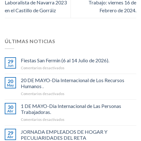
Laboralista de Navarra 2023
Trabajo: viernes 16 de
en el Castillo de Gorráiz
Febrero de 2024.
ÚLTIMAS NOTICIAS
Fiestas San Fermin (6 al 14 Julio de 2026).
29
Jun
en
Comentarios desactivados
Fiestas
San
20 DE MAYO-Dia Internacional de Los Recursos
20
Fermin
May
Humanos .
(6
en
Comentarios desactivados
al
20
14
DE
1 DE MAYO-Dia Internacional de Las Personas
Julio
30
MAYO-
de
Abr
Trabajadoras.
Dia
2026).
en
Comentarios desactivados
Internacional
1
de
DE
JORNADA EMPLEADOS DE HOGAR Y
Los
29
MAYO-
Recursos
Abr
PECULIARIDADES DEL RETA
Dia