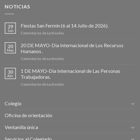
NOTICIAS
Fiestas San Fermin (6 al 14 Julio de 2026).
29
Jun
en
Comentarios desactivados
Fiestas
San
20 DE MAYO-Dia Internacional de Los Recursos
20
Fermin
May
Humanos .
(6
en
Comentarios desactivados
al
20
14
DE
1 DE MAYO-Dia Internacional de Las Personas
Julio
30
MAYO-
de
Abr
Trabajadoras.
Dia
2026).
en
Comentarios desactivados
Internacional
1
de
DE
Los
MAYO-
Recursos
Colegio
Dia
Humanos
Internacional
.
Oficina de orientación
de
Las
Ventanilla única
Personas
Trabajadoras.
Servicios al Colegiado